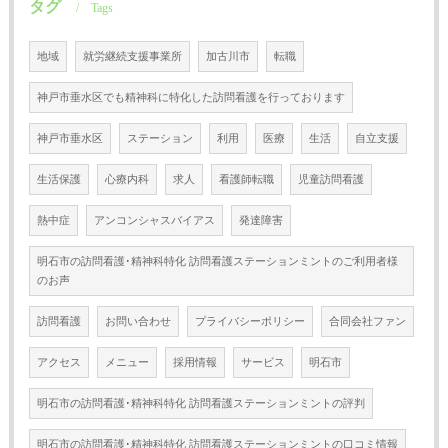
タグ
Tags
地域
就労継続支援事業所
加古川市
転職
神戸市垂水区でも精神科に特化した訪問看護を行っております
神戸市垂水区
ステーション
利用
医療
生活
自立支援
生活保護
心療内科
求人
看護師転職
児童訪問看護
熱中症
アンコンシャスバイアス
発達障害
明石市の訪問看護･精神科特化 訪問看護ステーションミントのご利用者様
のお声
訪問看護
お問い合わせ
プライバシーポリシー
合同会社ファン
アクセス
メニュー
採用情報
サービス
明石市
明石市の訪問看護･精神科特化 訪問看護ステーションミントの評判
明石市の訪問看護･精神科特化 訪問看護ステーションミントの口コミ情報