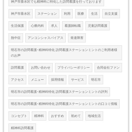
神戸市垂水区でも精神科に特化した訪問看護を行っております
神戸市垂水区
ステーション
利用
医療
生活
自立支援
生活保護
心療内科
求人
看護師転職
児童訪問看護
熱中症
アンコンシャスバイアス
発達障害
明石市の訪問看護･精神科特化 訪問看護ステーションミントのご利用者様
のお声
訪問看護
お問い合わせ
プライバシーポリシー
合同会社ファン
アクセス
メニュー
採用情報
サービス
明石市
明石市の訪問看護･精神科特化 訪問看護ステーションミントの評判
明石市の訪問看護･精神科特化 訪問看護ステーションミントの口コミ情報
コンセプト
精神科
おすすめ
初めて
地域生活
精神科訪問看護