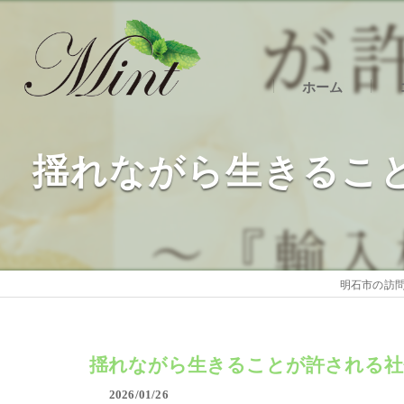
ホーム
明
揺れながら生きるこ
明
明
明石市の訪問
揺れながら生きることが許される社
2026/01/26