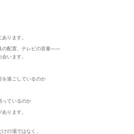
、
にあります。
具の配置、テレビの音量――
出会います。
日を過ごしているのか
宿っているのか
があります。
だけの場ではなく、