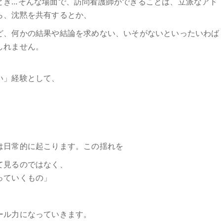
とき…そんな場面で、訪問看護師ができることは、立派なアド
ら、沈黙を共有するとか、
ど、何かの結果や結論を求めない、いそがないといったいわば
しれません。
、
い」経験として、
。
は日常的に起こります。この揺れを
て見るのではなく、
っていくもの」
ール力になっていきます。