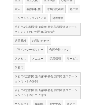
生活
自立支援
生活保護
心療内科
求人
看護師転職
児童訪問看護
熱中症
アンコンシャスバイアス
発達障害
明石市の訪問看護･精神科特化 訪問看護ステーシ
ョンミントのご利用者様のお声
訪問看護
お問い合わせ
プライバシーポリシー
合同会社ファン
アクセス
メニュー
採用情報
サービス
明石市
明石市の訪問看護･精神科特化 訪問看護ステーシ
ョンミントの評判
明石市の訪問看護･精神科特化 訪問看護ステーシ
ョンミントの口コミ情報
コンセプト
精神科
おすすめ
初めて