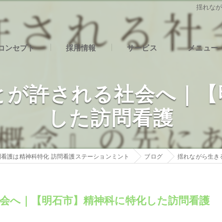
揺れな
コンセプト
採用情報
サービス
メニュー
石市の訪問看護･精神科特化 訪問看護ステーションミントの口コミ情
社内インタビュー
とが許される社会へ｜【
石市の訪問看護･精神科特化 訪問看護ステーションミントの評判
した訪問看護
石市の訪問看護･精神科特化 訪問看護ステーションミントのお客様の
看護は精神科特化 訪問看護ステーションミント
ブログ
揺れながら生き
会へ｜【明石市】精神科に特化した訪問看護