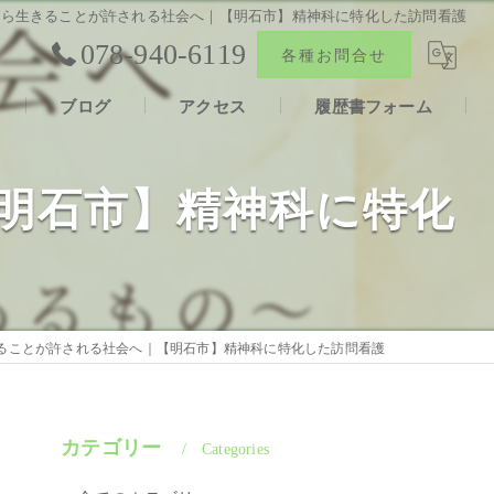
がら生きることが許される社会へ｜【明石市】精神科に特化した訪問看護
078-940-6119
各種お問合せ
ブログ
アクセス
履歴書フォーム
報
合同会社ファン
明石市】精神科に特化
声
ることが許される社会へ｜【明石市】精神科に特化した訪問看護
カテゴリー
Categories