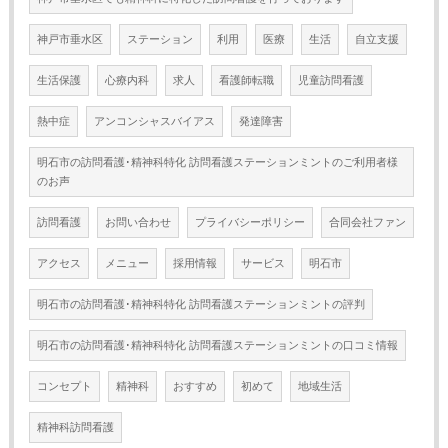
神戸市垂水区
ステーション
利用
医療
生活
自立支援
生活保護
心療内科
求人
看護師転職
児童訪問看護
熱中症
アンコンシャスバイアス
発達障害
明石市の訪問看護･精神科特化 訪問看護ステーションミントのご利用者様
のお声
訪問看護
お問い合わせ
プライバシーポリシー
合同会社ファン
アクセス
メニュー
採用情報
サービス
明石市
明石市の訪問看護･精神科特化 訪問看護ステーションミントの評判
明石市の訪問看護･精神科特化 訪問看護ステーションミントの口コミ情報
コンセプト
精神科
おすすめ
初めて
地域生活
精神科訪問看護