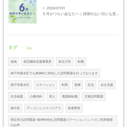
2026/07/01
６月がつらいあなたへ｜頑張れない日にも意味がある
タグ
Tags
地域
就労継続支援事業所
加古川市
転職
神戸市垂水区でも精神科に特化した訪問看護を行っております
神戸市垂水区
ステーション
利用
医療
生活
自立支援
生活保護
心療内科
求人
看護師転職
児童訪問看護
熱中症
アンコンシャスバイアス
発達障害
明石市の訪問看護･精神科特化 訪問看護ステーションミントのご利用者様
のお声