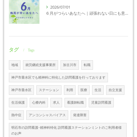
2026/07/01
６月がつらいあなたへ｜頑張れない日にも意味がある
タグ
Tags
地域
就労継続支援事業所
加古川市
転職
神戸市垂水区でも精神科に特化した訪問看護を行っております
神戸市垂水区
ステーション
利用
医療
生活
自立支援
生活保護
心療内科
求人
看護師転職
児童訪問看護
熱中症
アンコンシャスバイアス
発達障害
明石市の訪問看護･精神科特化 訪問看護ステーションミントのご利用者様
のお声