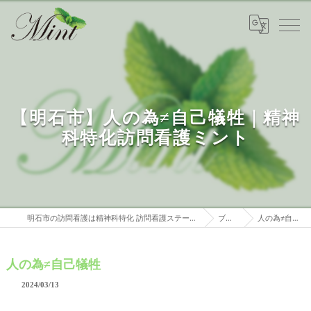
【明石市】人の為≠自己犠牲｜精神
科特化訪問看護ミント
明石市の訪問看護は精神科特化 訪問看護ステーションミント
ブログ
人の為≠自己犠牲
人の為≠自己犠牲
2024/03/13