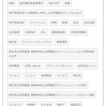
地域
就労継続支援事業所
加古川市
転職
神戸市垂水区でも精神科に特化した訪問看護を行っております
神戸市垂水区
ステーション
利用
医療
生活
自立支援
生活保護
心療内科
求人
看護師転職
児童訪問看護
熱中症
アンコンシャスバイアス
発達障害
明石市の訪問看護･精神科特化 訪問看護ステーションミントのご利用者様
のお声
訪問看護
お問い合わせ
プライバシーポリシー
合同会社ファン
アクセス
メニュー
採用情報
サービス
明石市
明石市の訪問看護･精神科特化 訪問看護ステーションミントの評判
明石市の訪問看護･精神科特化 訪問看護ステーションミントの口コミ情報
コンセプト
精神科
おすすめ
初めて
地域生活