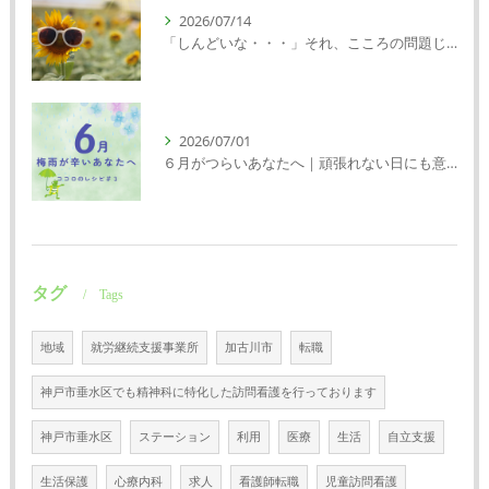
2026/07/14
「しんどいな・・・」それ、こころの問題じゃないかもしれません｜精神科特化訪問看護ミント【明石市・神戸市西区・垂水区】
2026/07/01
６月がつらいあなたへ｜頑張れない日にも意味がある
タグ
Tags
地域
就労継続支援事業所
加古川市
転職
神戸市垂水区でも精神科に特化した訪問看護を行っております
神戸市垂水区
ステーション
利用
医療
生活
自立支援
生活保護
心療内科
求人
看護師転職
児童訪問看護