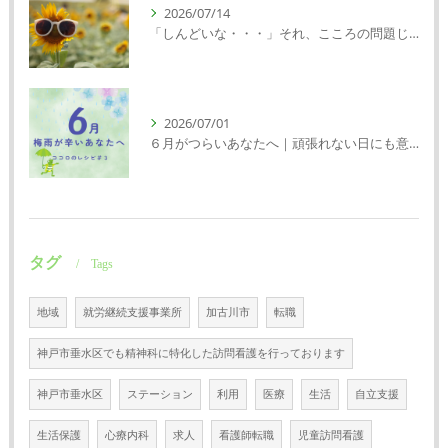
2026/07/14
「しんどいな・・・」それ、こころの問題じゃないかもしれません｜精神科特化訪問看護ミント【明石市・神戸市西区・垂水区】
2026/07/01
６月がつらいあなたへ｜頑張れない日にも意味がある
タグ
Tags
地域
就労継続支援事業所
加古川市
転職
神戸市垂水区でも精神科に特化した訪問看護を行っております
神戸市垂水区
ステーション
利用
医療
生活
自立支援
生活保護
心療内科
求人
看護師転職
児童訪問看護