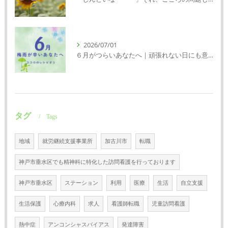
2026/07/01
６月がつらいあなたへ｜頑張れない日にも意味がある
タグ
Tags
地域
就労継続支援事業所
加古川市
転職
神戸市垂水区でも精神科に特化した訪問看護を行っております
神戸市垂水区
ステーション
利用
医療
生活
自立支援
生活保護
心療内科
求人
看護師転職
児童訪問看護
熱中症
アンコンシャスバイアス
発達障害