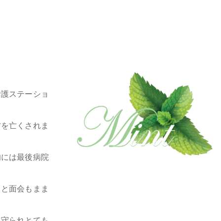
看護ステーショ
方を亡くされま
的には最後病院
うと面会もまま
見守られとても