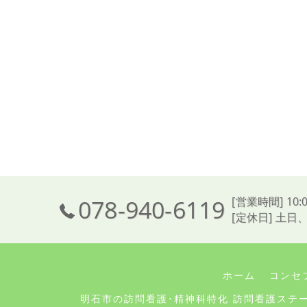
078-940-6119
[営業時間] 10:0
[定休日] 土日
ホーム
コンセ
明石市の訪問看護･精神科特化 訪問看護ステ