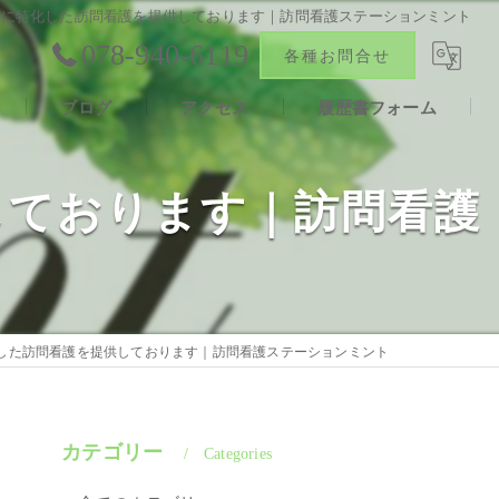
科に特化した訪問看護を提供しております｜訪問看護ステーションミント
078-940-6119
各種お問合せ
ブログ
アクセス
履歴書フォーム
報
合同会社ファン
しております｜訪問看護
声
した訪問看護を提供しております｜訪問看護ステーションミント
カテゴリー
Categories