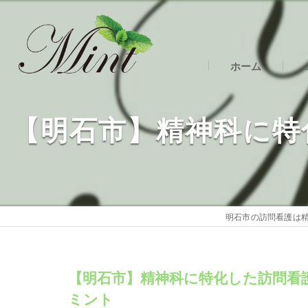
ホーム
明
【明石市】精神科に特
明
明
明石市の訪問看護は精
【明石市】精神科に特化した訪問看
ミント