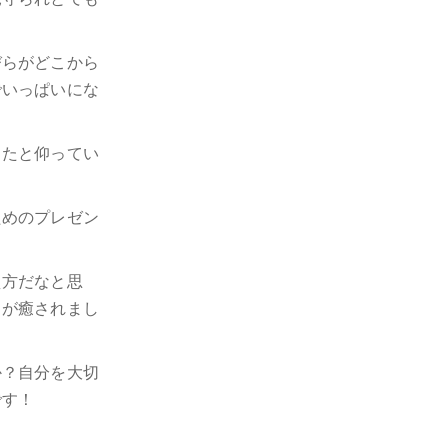
びらがどこから
でいっぱいにな
ったと仰ってい
ためのプレゼン
え方だなと思
ちが癒されまし
か？自分を大切
です！