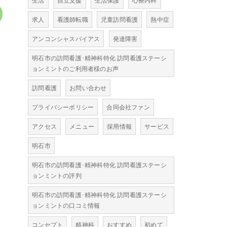
生活
自立支援
生活保護
心療内科
求人
看護師転職
児童訪問看護
熱中症
アンコンシャスバイアス
発達障害
明石市の訪問看護･精神科特化 訪問看護ステーシ
ョンミントのご利用者様のお声
訪問看護
お問い合わせ
プライバシーポリシー
合同会社ファン
アクセス
メニュー
採用情報
サービス
明石市
明石市の訪問看護･精神科特化 訪問看護ステーシ
ョンミントの評判
明石市の訪問看護･精神科特化 訪問看護ステーシ
ョンミントの口コミ情報
コンセプト
精神科
おすすめ
初めて