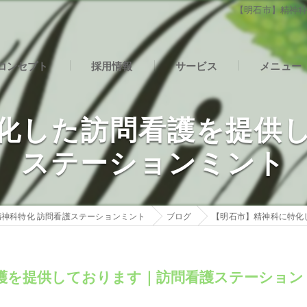
【明石市】精神
コンセプト
採用情報
サービス
メニュー
石市の訪問看護･精神科特化 訪問看護ステーションミントの口コミ情
社内インタビュー
化した訪問看護を提供
石市の訪問看護･精神科特化 訪問看護ステーションミントの評判
ステーションミント
石市の訪問看護･精神科特化 訪問看護ステーションミントのお客様の
神科特化 訪問看護ステーションミント
ブログ
【明石市】精神科に特化
護を提供しております｜訪問看護ステーション