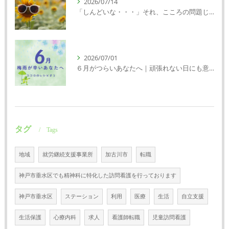
2026/07/14
「しんどいな・・・」それ、こころの問題じゃないかもしれません｜精神科特化訪問看護ミント【明石市・神戸市西区・垂水区】
2026/07/01
６月がつらいあなたへ｜頑張れない日にも意味がある
タグ
Tags
地域
就労継続支援事業所
加古川市
転職
神戸市垂水区でも精神科に特化した訪問看護を行っております
神戸市垂水区
ステーション
利用
医療
生活
自立支援
生活保護
心療内科
求人
看護師転職
児童訪問看護