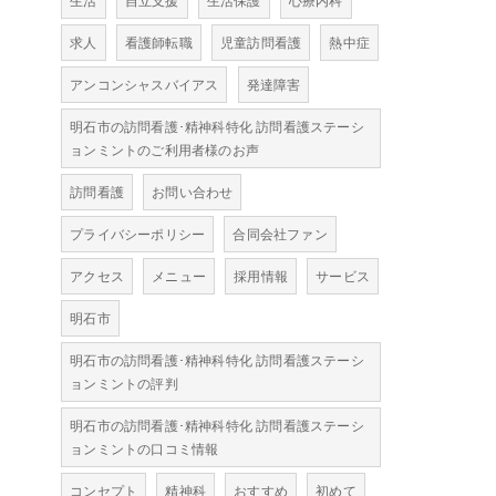
生活
自立支援
生活保護
心療内科
求人
看護師転職
児童訪問看護
熱中症
アンコンシャスバイアス
発達障害
明石市の訪問看護･精神科特化 訪問看護ステーシ
ョンミントのご利用者様のお声
訪問看護
お問い合わせ
プライバシーポリシー
合同会社ファン
アクセス
メニュー
採用情報
サービス
明石市
明石市の訪問看護･精神科特化 訪問看護ステーシ
ョンミントの評判
明石市の訪問看護･精神科特化 訪問看護ステーシ
ョンミントの口コミ情報
コンセプト
精神科
おすすめ
初めて