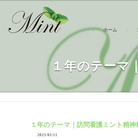
ホーム
明
明
１年のテーマ
明
１年のテーマ｜訪問看護ミント精神
2023/01/11