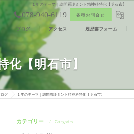
１年のテーマ｜訪問看護ミント精神科特化【明石市】
078-940-6119
各種お問合せ
ブログ
アクセス
履歴書フォーム
報
合同会社ファン
特化【明石市】
声
ブログ
１年のテーマ｜訪問看護ミント精神科特化【明石市】
カテゴリー
Categories