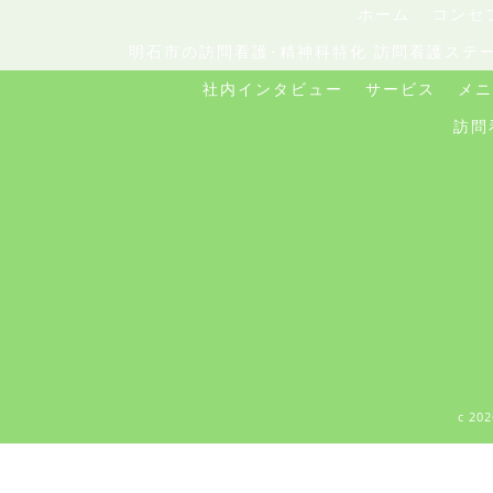
ホーム
コンセ
明石市の訪問看護･精神科特化 訪問看護ステ
社内インタビュー
サービス
メニ
訪問
c 2