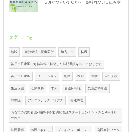
６月がつらいあなたへ｜頑張れない日にも意味がある
タグ
Tags
地域
就労継続支援事業所
加古川市
転職
神戸市垂水区でも精神科に特化した訪問看護を行っております
神戸市垂水区
ステーション
利用
医療
生活
自立支援
生活保護
心療内科
求人
看護師転職
児童訪問看護
熱中症
アンコンシャスバイアス
発達障害
明石市の訪問看護･精神科特化 訪問看護ステーションミントのご利用者様
のお声
訪問看護
お問い合わせ
プライバシーポリシー
合同会社ファン