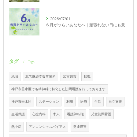
2026/07/01
６月がつらいあなたへ｜頑張れない日にも意味がある
タグ
Tags
地域
就労継続支援事業所
加古川市
転職
神戸市垂水区でも精神科に特化した訪問看護を行っております
神戸市垂水区
ステーション
利用
医療
生活
自立支援
生活保護
心療内科
求人
看護師転職
児童訪問看護
熱中症
アンコンシャスバイアス
発達障害