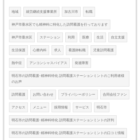
地域
就労継続支援事業所
加古川市
転職
神戸市垂水区でも精神科に特化した訪問看護を行っております
神戸市垂水区
ステーション
利用
医療
生活
自立支援
生活保護
心療内科
求人
看護師転職
児童訪問看護
熱中症
アンコンシャスバイアス
発達障害
明石市の訪問看護･精神科特化 訪問看護ステーションミントのご利用者様
のお声
訪問看護
お問い合わせ
プライバシーポリシー
合同会社ファン
アクセス
メニュー
採用情報
サービス
明石市
明石市の訪問看護･精神科特化 訪問看護ステーションミントの評判
明石市の訪問看護･精神科特化 訪問看護ステーションミントの口コミ情報