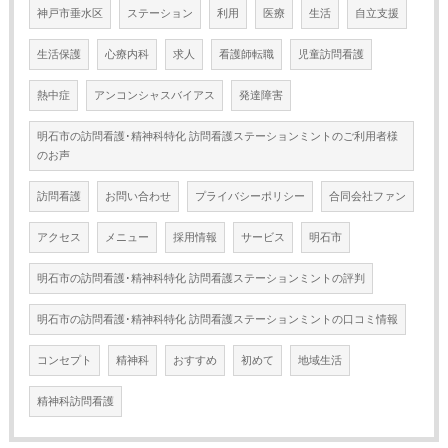
神戸市垂水区
ステーション
利用
医療
生活
自立支援
生活保護
心療内科
求人
看護師転職
児童訪問看護
熱中症
アンコンシャスバイアス
発達障害
明石市の訪問看護･精神科特化 訪問看護ステーションミントのご利用者様
のお声
訪問看護
お問い合わせ
プライバシーポリシー
合同会社ファン
アクセス
メニュー
採用情報
サービス
明石市
明石市の訪問看護･精神科特化 訪問看護ステーションミントの評判
明石市の訪問看護･精神科特化 訪問看護ステーションミントの口コミ情報
コンセプト
精神科
おすすめ
初めて
地域生活
精神科訪問看護