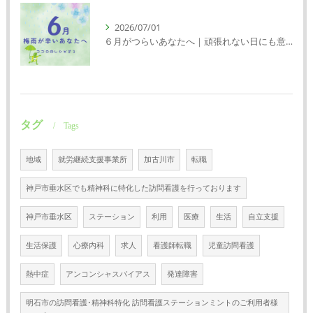
2026/07/01
６月がつらいあなたへ｜頑張れない日にも意味がある
タグ
Tags
地域
就労継続支援事業所
加古川市
転職
神戸市垂水区でも精神科に特化した訪問看護を行っております
神戸市垂水区
ステーション
利用
医療
生活
自立支援
生活保護
心療内科
求人
看護師転職
児童訪問看護
熱中症
アンコンシャスバイアス
発達障害
明石市の訪問看護･精神科特化 訪問看護ステーションミントのご利用者様