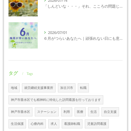
2026/07/14
「しんどいな・・・」それ、こころの問題じゃないかもしれません｜精神科特化訪問看護ミント【明石市・神戸市西区・垂水区】
2026/07/01
６月がつらいあなたへ｜頑張れない日にも意味がある
タグ
Tags
地域
就労継続支援事業所
加古川市
転職
神戸市垂水区でも精神科に特化した訪問看護を行っております
神戸市垂水区
ステーション
利用
医療
生活
自立支援
生活保護
心療内科
求人
看護師転職
児童訪問看護