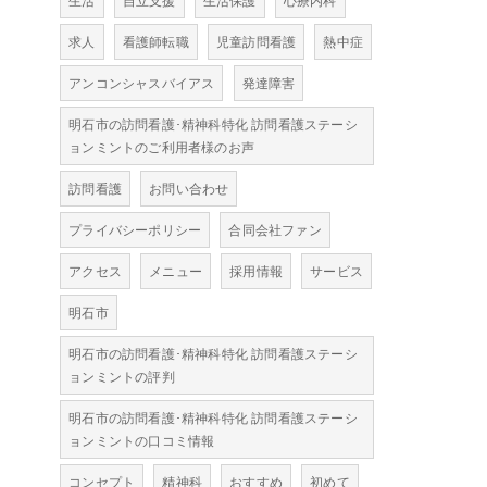
生活
自立支援
生活保護
心療内科
求人
看護師転職
児童訪問看護
熱中症
アンコンシャスバイアス
発達障害
明石市の訪問看護･精神科特化 訪問看護ステーシ
ョンミントのご利用者様のお声
訪問看護
お問い合わせ
プライバシーポリシー
合同会社ファン
アクセス
メニュー
採用情報
サービス
明石市
明石市の訪問看護･精神科特化 訪問看護ステーシ
ョンミントの評判
明石市の訪問看護･精神科特化 訪問看護ステーシ
ョンミントの口コミ情報
コンセプト
精神科
おすすめ
初めて