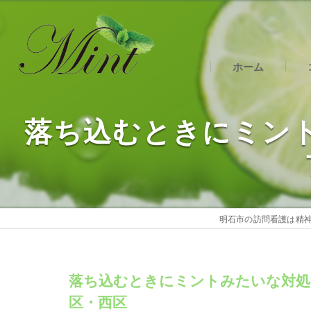
ホーム
明
落ち込むときにミン
明
明
明石市の訪問看護は精神
落ち込むときにミントみたいな対処
区・西区