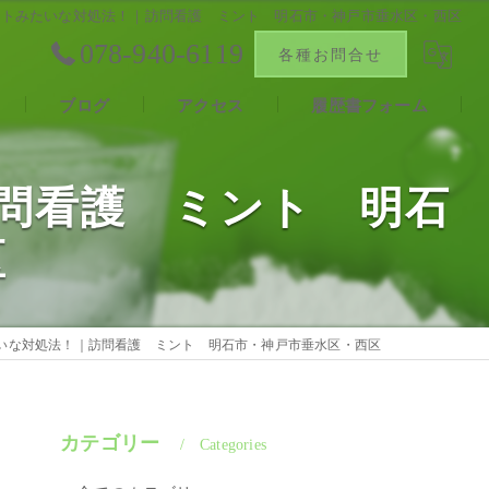
ントみたいな対処法！｜訪問看護 ミント 明石市・神戸市垂水区・西区
078-940-6119
各種お問合せ
ブログ
アクセス
履歴書フォーム
報
合同会社ファン
問看護 ミント 明石
区
声
いな対処法！｜訪問看護 ミント 明石市・神戸市垂水区・西区
カテゴリー
Categories