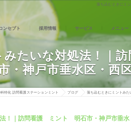
落ち込むときにミ
コンセプト
採用情報
サービス
メニュー
石市の訪問看護･精神科特化 訪問看護ステーションミントの口コミ情
社内インタビュー
トみたいな対処法！｜訪
石市の訪問看護･精神科特化 訪問看護ステーションミントの評判
市・神戸市垂水区・西
石市の訪問看護･精神科特化 訪問看護ステーションミントのお客様の
科特化 訪問看護ステーションミント
ブログ
落ち込むときにミントみた
法！｜訪問看護 ミント 明石市・神戸市垂水