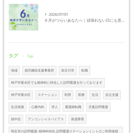
2026/07/01
６月がつらいあなたへ｜頑張れない日にも意味がある
タグ
Tags
地域
就労継続支援事業所
加古川市
転職
神戸市垂水区でも精神科に特化した訪問看護を行っております
神戸市垂水区
ステーション
利用
医療
生活
自立支援
生活保護
心療内科
求人
看護師転職
児童訪問看護
熱中症
アンコンシャスバイアス
発達障害
明石市の訪問看護･精神科特化 訪問看護ステーションミントのご利用者様