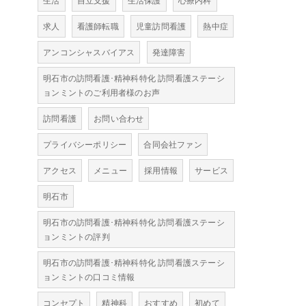
生活
自立支援
生活保護
心療内科
求人
看護師転職
児童訪問看護
熱中症
アンコンシャスバイアス
発達障害
明石市の訪問看護･精神科特化 訪問看護ステーシ
ョンミントのご利用者様のお声
訪問看護
お問い合わせ
プライバシーポリシー
合同会社ファン
アクセス
メニュー
採用情報
サービス
明石市
明石市の訪問看護･精神科特化 訪問看護ステーシ
ョンミントの評判
明石市の訪問看護･精神科特化 訪問看護ステーシ
ョンミントの口コミ情報
コンセプト
精神科
おすすめ
初めて