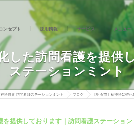
コンセプト
採用情報
サービス
メニュー
石市の訪問看護･精神科特化 訪問看護ステーションミントの口コミ情
社内インタビュー
化した訪問看護を提供
石市の訪問看護･精神科特化 訪問看護ステーションミントの評判
ステーションミント
石市の訪問看護･精神科特化 訪問看護ステーションミントのお客様の
神科特化 訪問看護ステーションミント
ブログ
【明石市】精神科に特化
護を提供しております｜訪問看護ステーション