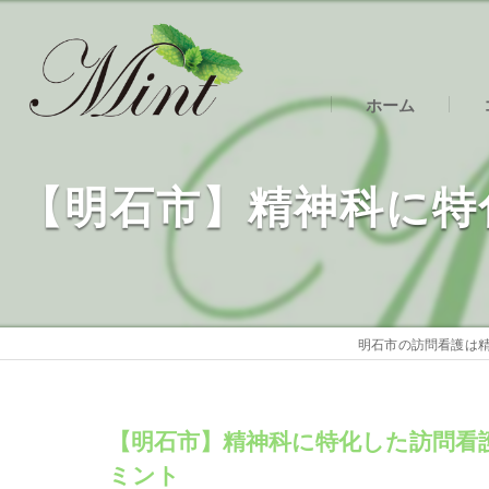
ホーム
明
【明石市】精神科に特
明
明
明石市の訪問看護は精
【明石市】精神科に特化した訪問看
ミント