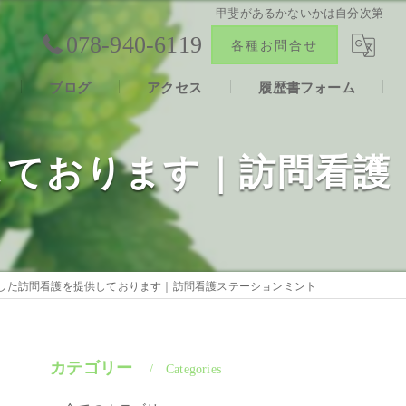
甲斐があるかないかは自分次第
078-940-6119
各種お問合せ
ブログ
アクセス
履歴書フォーム
報
合同会社ファン
しております｜訪問看護
声
した訪問看護を提供しております｜訪問看護ステーションミント
カテゴリー
Categories