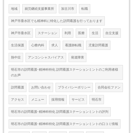
地域
就労継続支援事業所
加古川市
転職
神戸市垂水区でも精神科に特化した訪問看護を行っております
神戸市垂水区
ステーション
利用
医療
生活
自立支援
生活保護
心療内科
求人
看護師転職
児童訪問看護
熱中症
アンコンシャスバイアス
発達障害
明石市の訪問看護･精神科特化 訪問看護ステーションミントのご利用者様
のお声
訪問看護
お問い合わせ
プライバシーポリシー
合同会社ファン
アクセス
メニュー
採用情報
サービス
明石市
明石市の訪問看護･精神科特化 訪問看護ステーションミントの評判
明石市の訪問看護･精神科特化 訪問看護ステーションミントの口コミ情報