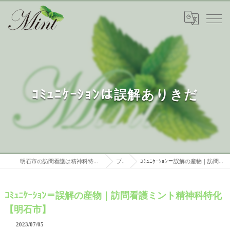
ｺﾐｭﾆｹｰｼｮﾝは誤解ありきだ
明石市の訪問看護は精神科特化 訪問看護ステーションミント
ブログ
ｺﾐｭﾆｹｰｼｮﾝ＝誤解の産物｜訪問看護ミント精神科特化【明石市】
ｺﾐｭﾆｹｰｼｮﾝ＝誤解の産物｜訪問看護ミント精神科特化
【明石市】
2023/07/05